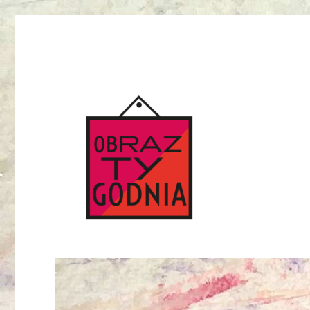
czyli co i dlaczego trzeba mieć w domu
Obraz Tygodnia