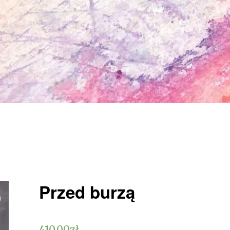
Przed burzą
410,00
zł