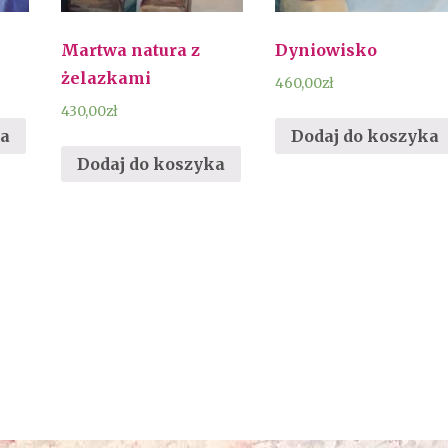
Martwa natura z
Dyniowisko
żelazkami
460,00
zł
430,00
zł
ka
Dodaj do koszyka
Dodaj do koszyka