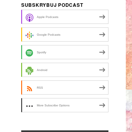
SUBSKRYBUJ PODCAST
Apple Podcasts
Google Podcasts
Spotify
Android
RSS
More Subscribe Options