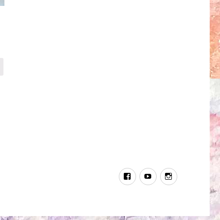
fb
youtube
instagram