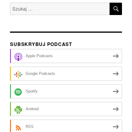
SZU
Szukaj:
SUBSKRYBUJ PODCAST
Apple Podcasts
Google Podcasts
Spotify
Android
RSS