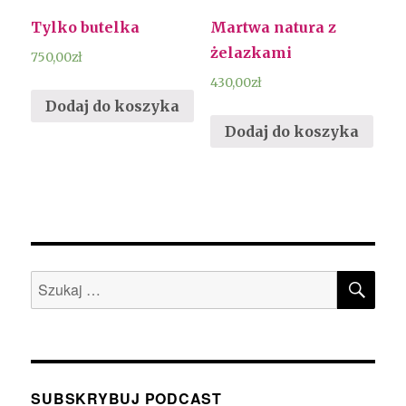
Tylko butelka
Martwa natura z
żelazkami
750,00
zł
430,00
zł
Dodaj do koszyka
Dodaj do koszyka
SZU
Szukaj:
SUBSKRYBUJ PODCAST