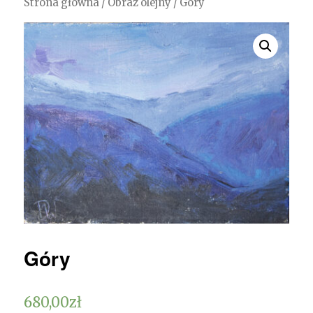
Strona główna
/
Obraz olejny
/ Góry
Góry
680,00
zł