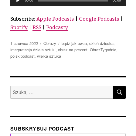
00:00
00:00
plików
dźwiękowych
Subscribe:
Apple Podcasts
|
Google Podcasts
|
Spotify
|
RSS
|
Podcasty
Data
Kategorie
Tagi
1 czerwca 2022
Obrazy
bądź jak owca
,
dzień dziecka
,
publikacji
interpretacja dzieła sztuki
,
obraz na prezent
,
ObrazTygodnia
,
polskipodcast
,
wielka sztuka
SZU
Szukaj:
SUBSKRYBUJ PODCAST