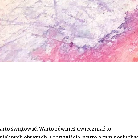
arto świętować. Warto również uwieczniać to
pięknych obrazach. I oczywiście, warto o tym posłuchać