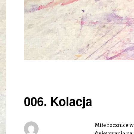
006. Kolacja
Miłe rocznice w
świętowanie na 