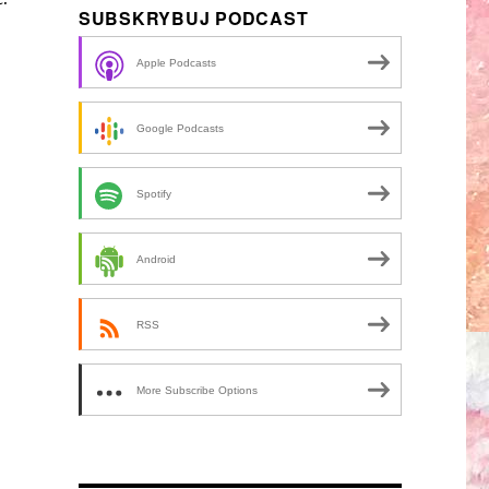
SUBSKRYBUJ PODCAST
Apple Podcasts
Google Podcasts
Spotify
Android
RSS
More Subscribe Options