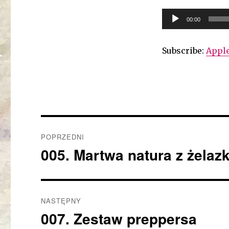
Odtwarzacz
00:00
plików
dźwiękowych
Subscribe:
Apple
Nawigacja
POPRZEDNI
wpisu
005. Martwa natura z żelaz
Poprzedni
wpis:
NASTĘPNY
007. Zestaw preppersa
Następny