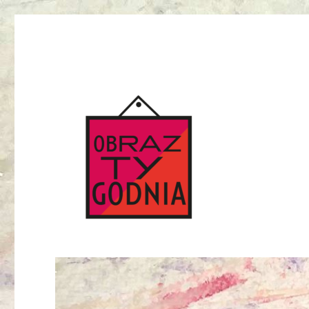
czyli co i dlaczego trzeba mieć w domu
Obraz Tygodnia