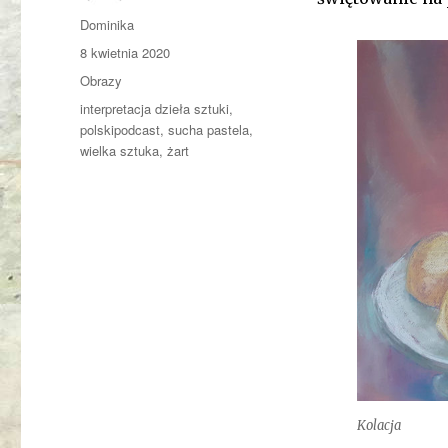
Autor
Dominika
Data
8 kwietnia 2020
publikacji
Kategorie
Obrazy
Tagi
interpretacja dzieła sztuki
,
polskipodcast
,
sucha pastela
,
wielka sztuka
,
żart
Kolacja