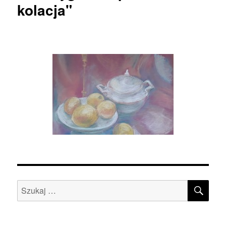
kolacja"
SZU
Szukaj: