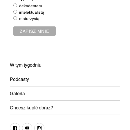
dekadentem
intelektualistą
maturzystą
W tym tygodniu
Podcasty
Galeria
Chcesz kupić obraz?
fb
youtube
instagram