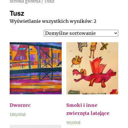
Strona główna
/ Tusz
Tusz
Wyświetlanie wszystkich wyników: 2
Dworzec
Smoki i inne
zwierzęta latające
180,00
zł
90,00
zł