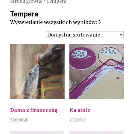
Strona główna
/ Tempera
Tempera
Wyświetlanie wszystkich wyników: 3
Dama z firaneczką
Na stole
320,00
zł
210,00
zł